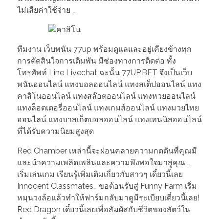
ไม่เสียค่าใช้จ่าย …
ทีมงาน เว็บพนัน 77up พร้อมดูแลและอยู่เคียงข้างทุก
การตัดสินใจการเดิมพัน มีช่องทางการติดต่อ ทั้ง
โทรศัพท์ Line Livechat ฉะนั้น 77UP.BET จึงเป็นเว็บ
พนันออนไลน์ แทงบอลออนไลน์ แทงสเต็ปออนไลน์ แทง
คาสิโนออนไลน์ แทงสล๊อตออนไลน์ แทงหวยออนไลน์
แทงล็อตเตอรี่ออนไลน์ แทงเกมส์ออนไลน์ แทงมวยไทย
ออนไลน์ แทงบาสเก็ตบอลออนไลน์ แทงเทนนิสออนไลน์
ที่ได้รับความนิยมสูงสุด
Red Chamber เหล่านี้จะผ่อนคลายความกดดันที่คุณมี
และนำความเพลิดเพลินและความพึงพอใจมาสู่คุณ …
เริ่มเล่นเกม เรียนรู้เพิ่มเติมเกี่ยวกับสาวๆ เดี๋ยวนี้เลย
Innocent Classmates… ขอต้อนรับสู่ Funny Farm เริ่ม
หมุนวงล้อแล้วทำให้ฟาร์มกลับมาดูมีระเบียบเดี๋ยวนี้เลย!
Red Dragon เดี๋ยวนี้เลยเพื่อสัมผัสกับชีวิตของสัตว์ใน