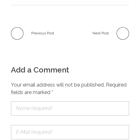
Previous Post
Next Post
Add a Comment
Your email address will not be published. Required
fields are marked *