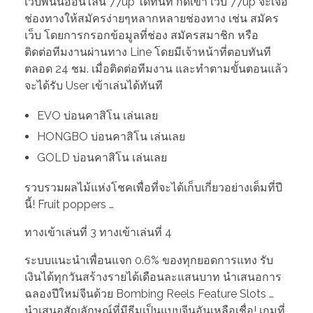
เว็บพนันออนไลน์ 77up ได้ทันที กดเข้า เว็บ 77up จะเจอ
ช่องทางให้สมัครง่ายๆหลากหลายช่องทาง เช่น สมัคร
เว็บ โดยการกรอกข้อมูลที่ช่อง สมัครสมาชิก หรือ
ติดต่อทีมงานผ่านทาง Line โดยมีเจ้าหน้าที่ตอบทันที
ตลอด 24 ชม. เมื่อติดต่อทีมงาน และทำตามขั้นตอนแล้ว
จะได้รับ User เข้าเล่นได้ทันที
EVO บ่อนคาสิโน เล่นเลย
HONGBO บ่อนคาสิโน เล่นเลย
GOLD บ่อนคาสิโน เล่นเลย
รวบรวมผลไม้แห่งโชคเพื่อที่จะได้เก็บเกี่ยวอย่างเต็มที่ปี
นี้! Fruit poppers …
ทางเข้าเล่นที่ 3 ทางเข้าเล่นที่ 4
ระบบแนะนำเพื่อนแจก 0.6% ของทุกยอดการแทง รับ
เงินได้ทุกวันสร้างรายได้เดือนละแสนบาท นำเสนอการ
ฉลองปีใหม่จีนด้วย Bombing Reels Feature Slots …
นำเสนอสัญลักษณ์ที่มีธีมเป็นแบบจีนอันเหลือเชื่อ! เกมที่