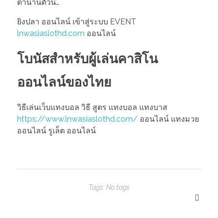
ตำนานตัวนี้…
ยิงปลา ออนไลน์ เข้าสู่ระบบ EVENT
lnwasiaslothd.com
ออนไลน์
โบนัสสำหรับผู้เล่นคาสิโน
ออนไลน์ของไทย
วิธีเล่นเว็บแทงบอล วิธี สูตร แทงบอล แทงบาส
https://www.lnwasiaslothd.com/
ออนไลน์ แทงมวย
ออนไลน์ รูเล็ต ออนไลน์
Tags: No tags