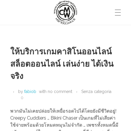
ให้บริการเกมคาสิโนออนไลน์
สล็อตออนไลน์ เล่นง่าย ได้เงิน
จริง
by
fabiob
with
no comment
Senza categoria
0
พวกมันไม่เคยปล่อยให้เหยื่อรอดไปได้โดยยังมีชีวิตอยู่!
Creepy Cuddlers … Bikini Chaser เป็นเกมที่ไม่เสียค่า
ใช้จ่ายพร้อมด้วยโหมดหมุนไม่จำกัด … เพชรทั้งหมดนี้มี